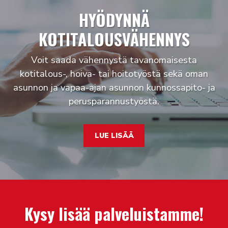
HYÖDYNNÄ
KOTITALOUSVÄHENNYS
Voit saada vähennystä tavanomaisesta
kotitalous-, hoiva- tai hoitotyöstä sekä oman
asunnon ja vapaa-ajan asunnon kunnossapito- ja
perusparannustyöstä.
LUE LISÄÄ
Kysy lisää palveluistamme!