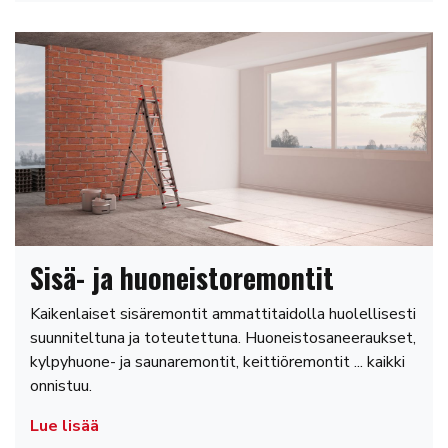
Sisä- ja huoneistoremontit
Kaikenlaiset sisäremontit ammattitaidolla huolellisesti
suunniteltuna ja toteutettuna. Huoneistosaneeraukset,
kylpyhuone- ja saunaremontit, keittiöremontit ... kaikki
onnistuu.
Lue lisää